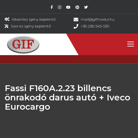
Alkatrész igény bejelentő
mail@gifmodul.hu
Szerviz igény bejelentő
+36 (28) 545-530
Fassi F160A.2.23 billencs
önrakodó darus autó + Iveco
Eurocargo