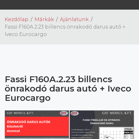
Kezdőlap
Márkák
Ajánlatunk
Fassi F160A.2.23 billencs önrakodó darus autó +
Iveco Eurocargo
Fassi F160A.2.23 billencs
önrakodó darus autó + Iveco
Eurocargo