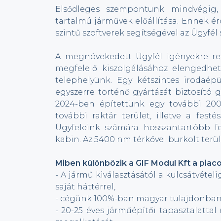
Elsődleges szempontunk mindvégig
tartalmú járművek előállítása. Ennek
szintű szoftverek segítségével az Ügyf
A megnövekedett Ügyfél igényekre rea
megfelelő kiszolgálásához elengedhet
telephelyünk. Egy kétszintes irodaép
egyszerre történő gyártását biztosító 
2024-ben építettünk egy további 200
további raktár terület, illetve a fes
Ügyfeleink számára hosszantartóbb fe
kabin. Az 5400 nm térkővel burkolt terü
Miben különbözik a GIF Modul Kft a piacon
- A jármű kiválasztásától a kulcsátvételi
saját háttérrel,
- cégünk 100%-ban magyar tulajdonban
- 20-25 éves járműépítői tapasztalattal