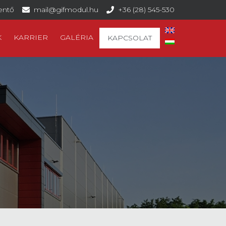
lentő
mail@gifmodul.hu
+36 (28) 545-530
K
KARRIER
GALÉRIA
KAPCSOLAT