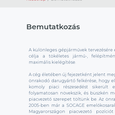
Bemutatkozás
A különleges gépjárművek tervezésére 
célja a tökéletes jármű-, felépítm
maximális kielégítése.
A cég életében új fejezetként jelent me
önrakodó darugyártó felkérése, hogy ell
komoly piaci részesedést sikerült
folyamatosan növekszik, és büszkén m
piacvezető szerepet töltünk be. Az ön
2005-ben már a SOCAGE emelőkosarakat
Magyarországon piacvezető pozíció