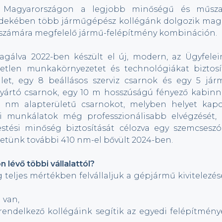
, Magyarországon a legjobb minőségű és műsza
 érdekében több járműgépész kollégánk dolgozik mag
él számára megfelelő jármű-felépítmény kombináción.
gálva 2022-ben készült el új, modern, az Ügyfelei
etlen munkakörnyezetet és technológiákat biztosí
ület, egy 8 beállásos szerviz csarnok és egy 5 jár
gyártó csarnok, egy 10 m hosszúságú fényező kabinna
 nm alapterületű csarnokot, melyben helyet kapo
tési munkálatok még professzionálisabb elvégzését, 
stési minőség biztosítását célozva egy szemcseszó
letünk további 410 nm-el bővült 2024-ben.
 lévő többi vállalattól?
g teljes mértékben felvállaljuk a gépjármű kivitelezés
 van,
 rendelkező kollégáink segítik az egyedi felépítmény