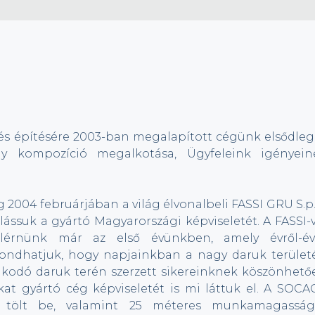
és építésére 2003-ban megalapított cégünk elsődleg
ény kompozíció megalkotása, Ügyfeleink igényein
g 2004 februárjában a világ élvonalbeli FASSI GRU S.p
ássuk a gyártó Magyarországi képviseletét. A FASSI-v
 elérnünk már az első évünkben, amely évről-év
ondhatjuk, hogy napjainkban a nagy daruk terület
rakodó daruk terén szerzett sikereinknek köszönhető
 gyártó cég képviseletét is mi láttuk el. A SOCA
t tölt be, valamint 25 méteres munkamagasság