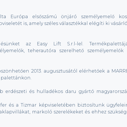
lta Európa elsőszámú önjáró személyemelő kos
iseletét is, amely széles választékkal elégíti ki vásárl
ünket az Easy Lift S.r.l-lel. Termékpalettáj
lyemelők, teherautóra szerelhető személyemelők 
zönhetően 2013. augusztusától elérhetőek a MARR
 palettánkon.
ab erdészeti és hulladékos daru gyártó magyarorszá
fer és a Tizmar képviseletében biztosítunk ügyfelei
aklapvillákat, markoló szerelékeket és ehhez szükség