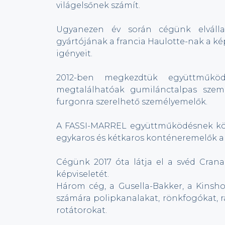
világelsőnek számít.
Ugyanezen év során cégünk elválla
gyártójának a francia Haulotte-nak a képv
igényeit.
2012-ben megkezdtük együttműködés
megtalálhatóak gumilánctalpas szemé
furgonra szerelhető személyemelők.
A FASSI-MARREL együttműködésnek kös
egykaros és kétkaros konténeremelők a
Cégünk 2017 óta látja el a svéd Cran
képviseletét.
Három cég, a Gusella-Bakker, a Kinsho
számára polipkanalakat, rönkfogókat, r
rotátorokat.