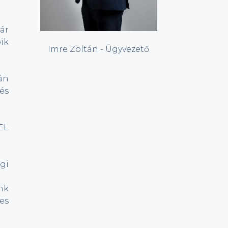
ár
óik
Imre Zoltán - Ügyvezető
án
és
EL
gi
nk
es