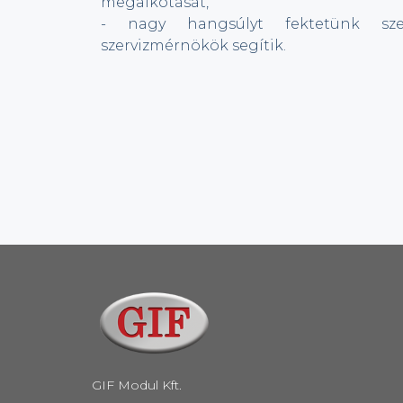
megalkotását,
- nagy hangsúlyt fektetünk szer
szervizmérnökök segítik.
GIF Modul Kft.