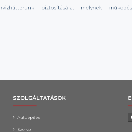
vizhátterünk biztosítására, melynek működés
SZOLGÁLTATÁSOK
E
Autóépítés
Szerviz