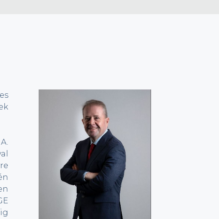
es
ek
.A.
al
re
én
en
GE
ig