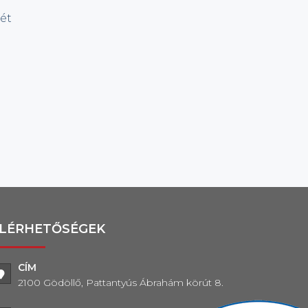
ét
LÉRHETŐSÉGEK
CÍM
2100 Gödöllő, Pattantyús Ábrahám körút 8.