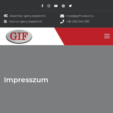
Alkatrész igény bejelentő
mail@gifmodul.hu
Szerviz igény bejelentő
+36 (28) 545-530
Impresszum