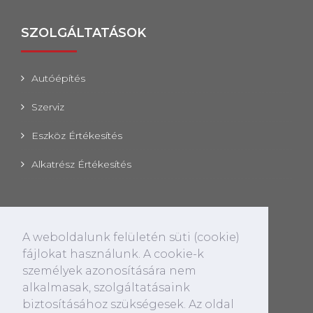
SZOLGÁLTATÁSOK
Autóépítés
Szerviz
Eszköz Értékesítés
Alkatrész Értékesítés
ELÉRHETŐSÉGEK
A weboldalunk felületén süti (cookie)
CÍM
fájlokat használunk. A cookie-k
2100 Gödöllő, Pattantyús Ábrahám körút 8.
személyek azonosítására nem
alkalmasak, szolgáltatásaink
E-MAIL
biztosításához szükségesek. Az oldal