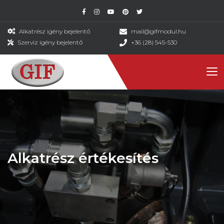
Alkatrész igény bejelentő
mail@gifmodul.hu
Szerviz igény bejelentő
+36 (28) 545-530
Alkatrész értékesítés