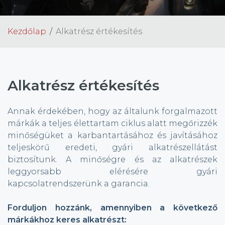
Kezdőlap
Alkatrész értékesítés
Alkatrész értékesítés
Annak érdekében, hogy az általunk forgalmazott
márkák a teljes élettartam ciklus alatt megőrizzék
minőségüket a karbantartásához és javításához
teljeskörű eredeti, gyári alkatrészellátást
biztosítunk. A minőségre és az alkatrészek
leggyorsabb elérésére gyári
kapcsolatrendszerünk a garancia.
Forduljon hozzánk, amennyiben a következő
márkákhoz keres alkatrészt: