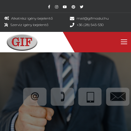
Alkatrész igény bejelentő
mail@gifmodul.hu
Szerviz igény bejelentő
+36 (28) 545-530