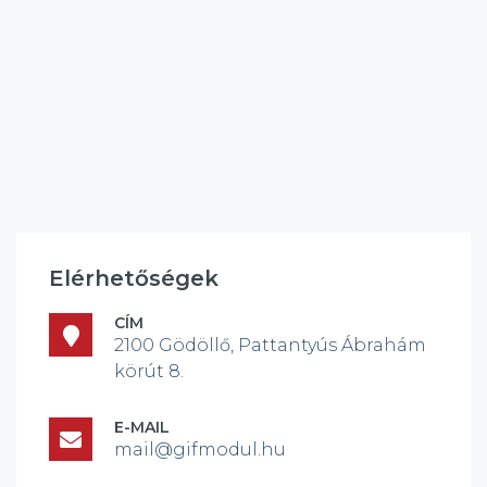
Elérhetőségek
CÍM
2100 Gödöllő, Pattantyús Ábrahám
körút 8.
E-MAIL
mail@gifmodul.hu