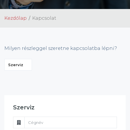
Kezdőlap
Kapcsolat
Milyen részleggel szeretne kapcsolatba lépni?
Szerviz
Szerviz