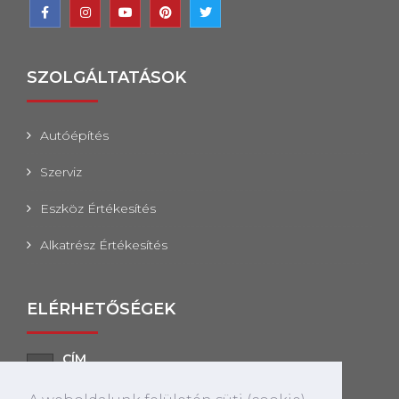
SZOLGÁLTATÁSOK
Autóépítés
Szerviz
Eszköz Értékesítés
Alkatrész Értékesítés
ELÉRHETŐSÉGEK
CÍM
2100 Gödöllő, Pattantyús Ábrahám körút 8.