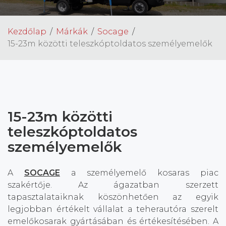
Kezdőlap
Márkák
Socage
15-23m közötti teleszkóptoldatos személyemelők
15-23m közötti
teleszkóptoldatos
személyemelők
A
SOCAGE
a személyemelő kosaras piac
szakértője. Az ágazatban szerzett
tapasztalataiknak köszönhetően az egyik
legjobban értékelt vállalat a teherautóra szerelt
emelőkosarak gyártásában és értékesítésében. A