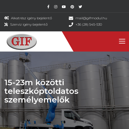
Alkatrész igény bejelentő
mail@gifmodul.hu
Szerviz igény bejelentő
+36 (28) 545-530
15-23m közötti
teleszkóptoldatos
személyemelők