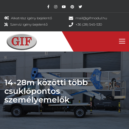
Alkatrész igény bejelentő
mail@gifmodul.hu
Szerviz igény bejelentő
+36 (28) 545-530
14-28m közötti több
csuklópontos
személyemelők