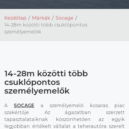
Kezdőlap
Márkák
Socage
14-28m közötti több csuklópontos
személyemelők
14-28m közötti több
csuklópontos
személyemelők
A
SOCAGE
a személyemelő kosaras piac
szakértője. Az ágazatban szerzett
tapasztalataiknak köszönhetően az egyik
legjobban értékelt vállalat a teherautóra szerelt