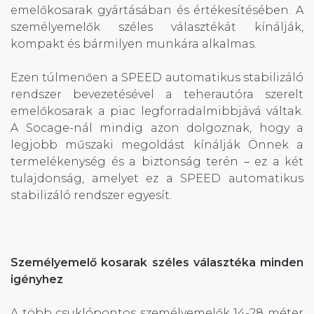
emelőkosarak gyártásában és értékesítésében. A
személyemelők széles választékát kínálják,
kompakt és bármilyen munkára alkalmas.
Ezen túlmenően a SPEED automatikus stabilizáló
rendszer bevezetésével a teherautóra szerelt
emelőkosarak a piac legforradalmibbjává váltak.
A Socage-nál mindig azon dolgoznak, hogy a
legjobb műszaki megoldást kínálják Önnek a
termelékenység és a biztonság terén – ez a két
tulajdonság, amelyet ez a SPEED automatikus
stabilizáló rendszer egyesít.
Személyemelő kosarak széles választéka minden
igényhez
A több csuklópontos személyemelők 14-28 méter